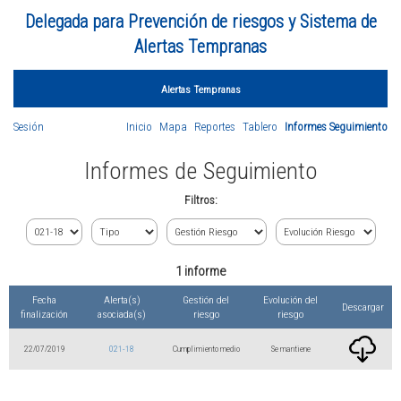
Delegada para Prevención de riesgos y Sistema de
Alertas Tempranas
Alertas Tempranas
Sesión
Inicio
Mapa
Reportes
Tablero
Informes Seguimiento
Informes de Seguimiento
Filtros:
1 informe
Fecha
Alerta(s)
Gestión del
Evolución del
Descargar
finalización
asociada(s)
riesgo
riesgo
22/07/2019
021-18
Cumplimiento medio
Se mantiene