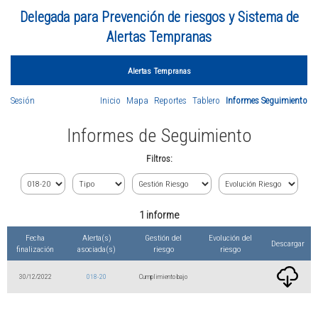
Delegada para Prevención de riesgos y Sistema de
Alertas Tempranas
Alertas Tempranas
Sesión
Inicio
Mapa
Reportes
Tablero
Informes Seguimiento
Informes de Seguimiento
Filtros:
1 informe
Fecha
Alerta(s)
Gestión del
Evolución del
Descargar
finalización
asociada(s)
riesgo
riesgo
30/12/2022
018-20
Cumplimiento bajo