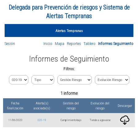
Delegada para Prevención de riesgos y Sistema de
Alertas Tempranas
Alertas Tempranas
Sesión
Inicio
Mapa
Reportes
Tablero
Informes Seguimiento
Informes de Seguimiento
Filtros:
1 informe
Fecha
Alerta(s)
Gestión del
Evolución del
Descargar
finalización
asociada(s)
riesgo
riesgo
11/06/2020
020-19
Cumplimiento bajo
Tiende a agravarse