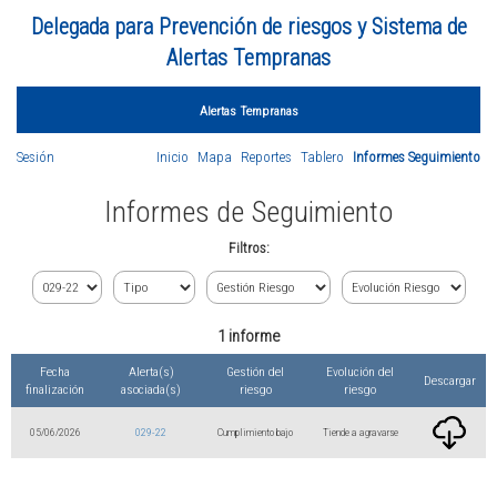
Delegada para Prevención de riesgos y Sistema de
Alertas Tempranas
Alertas Tempranas
Sesión
Inicio
Mapa
Reportes
Tablero
Informes Seguimiento
Informes de Seguimiento
Filtros:
1 informe
Fecha
Alerta(s)
Gestión del
Evolución del
Descargar
finalización
asociada(s)
riesgo
riesgo
05/06/2026
029-22
Cumplimiento bajo
Tiende a agravarse