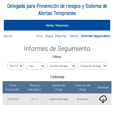
Delegada para Prevención de riesgos y Sistema de
Alertas Tempranas
Alertas Tempranas
Sesión
Inicio
Mapa
Reportes
Tablero
Informes Seguimiento
Informes de Seguimiento
Filtros:
1 informe
Fecha
Alerta(s)
Gestión del
Evolución del
Descargar
finalización
asociada(s)
riesgo
riesgo
15/07/2024
002-23
Cumplimiento medio
Se mantiene