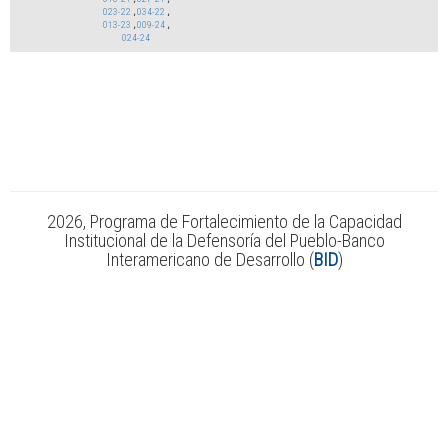
023-22
,
034-22
,
013-23
,
009-24
,
024-24
2026, Programa de Fortalecimiento de la Capacidad
Institucional de la Defensoría del Pueblo-Banco
Interamericano de Desarrollo (
BID
)