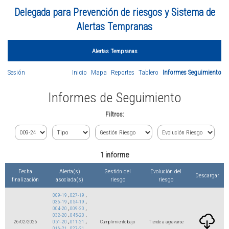
Delegada para Prevención de riesgos y Sistema de
Alertas Tempranas
Alertas Tempranas
Sesión
Inicio
Mapa
Reportes
Tablero
Informes Seguimiento
Informes de Seguimiento
Filtros:
1 informe
Fecha
Alerta(s)
Gestión del
Evolución del
Descargar
finalización
asociada(s)
riesgo
riesgo
009-19
,
027-19
,
036-19
,
054-19
,
004-20
,
009-20
,
032-20
,
045-20
,
26/02/2026
051-20
,
011-21
,
Cumplimiento bajo
Tiende a agravarse
016-21
,
027-21
,