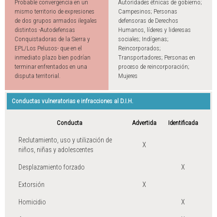
Probable convergencia en un
Autoridades étnicas de gobierno;
mismo territorio de expresiones
Campesinos; Personas
de dos grupos armados ilegales
defensoras de Derechos
distintos -Autodefensas
Humanos, líderes y lideresas
Conquistadoras de la Sierra y
sociales; Indígenas;
EPL/Los Pelusos- que en el
Reincorporados;
inmediato plazo bien podrían
Transportadores; Personas en
terminar enfrentados en una
proceso de reincorporación;
disputa territorial.
Mujeres
Conductas vulneratorias e infracciones al D.I.H.
Conducta
Advertida
Identificada
Reclutamiento, uso y utilización de
X
niños, niñas y adolescentes
Desplazamiento forzado
X
Extorsión
X
Homicidio
X