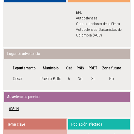
EPL
Autodefensas
Conquistadoras de la Sierra
Autodefensas Gaitanistas de
Colombia (AGC)
Lugar de advertencia
Departamento
Municipio
Cat
PNIS
PDET
Zona futuro
Cesar
Pueblo Bello
6
No
Sí
No
Advertencias previas
035-19
Tema clave
Población afectada