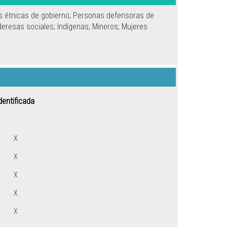
s étnicas de gobierno; Personas defensoras de
deresas sociales; Indígenas; Mineros; Mujeres
dentificada
X
X
X
X
X