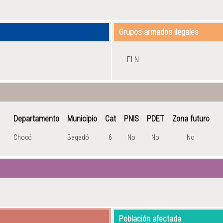
Grupos armados ilegales
ELN
Departamento
Municipio
Cat
PNIS
PDET
Zona futuro
Chocó
Bagadó
6
No
No
No
Población afectada