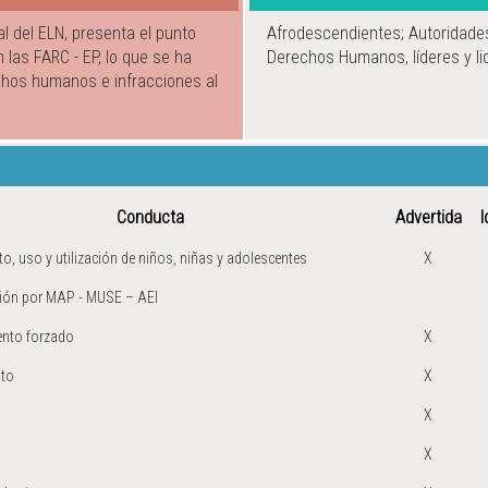
l del ELN, presenta el punto
Afrodescendientes; Autoridade
 las FARC - EP, lo que se ha
Derechos Humanos, líderes y li
chos humanos e infracciones al
Conducta
Advertida
I
o, uso y utilización de niños, niñas y adolescentes
X
ión por MAP - MUSE – AEI
nto forzado
X
nto
X
X
X