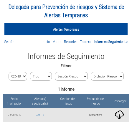
Delegada para Prevención de riesgos y Sistema de
Alertas Tempranas
Alertas Tempranas
Sesión
Inicio
Mapa
Reportes
Tablero
Informes Seguimiento
Informes de Seguimiento
Filtros:
1 informe
Fecha
Alerta(s)
Gestión del
Evolución del
Descargar
finalización
asociada(s)
riesgo
riesgo
05/08/2019
026-18
Se mantiene