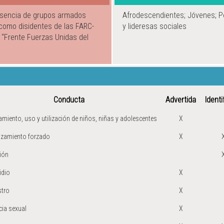
presencia de grupos armados
Afrodescendientes; Jóvenes; 
 como disidentes de las FARC-
y lideresas sociales
y “Frente Fuerzas Unidas del
Conducta
Advertida
Identi
amiento, uso y utilización de niños, niñas y adolescentes
X
azamiento forzado
X
ión
idio
X
stro
X
cia sexual
X