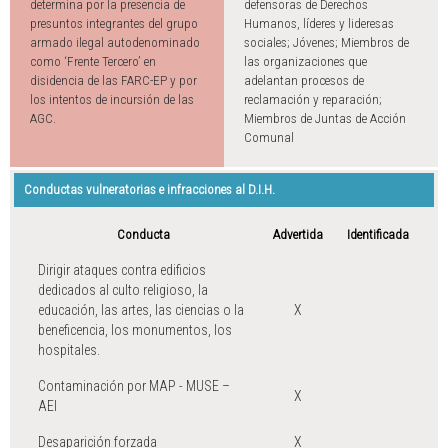
determina por la presencia de
defensoras de Derechos
presuntos integrantes del grupo
Humanos, líderes y lideresas
armado ilegal autodenominado
sociales; Jóvenes; Miembros de
como ‘Frente Tercero’ en
las organizaciones que
disidencia de las FARC-EP y por
adelantan procesos de
los intentos de incursión de las
reclamación y reparación;
AGC.
Miembros de Juntas de Acción
Comunal
Conductas vulneratorias e infracciones al D.I.H.
Conducta
Advertida
Identificada
Dirigir ataques contra edificios
dedicados al culto religioso, la
educación, las artes, las ciencias o la
X
beneficencia, los monumentos, los
hospitales.
Contaminación por MAP - MUSE –
X
AEI
Desaparición forzada
X