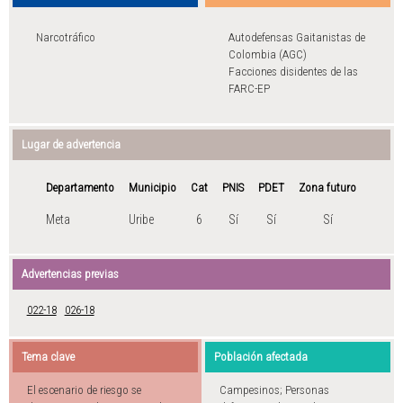
Narcotráfico
Autodefensas Gaitanistas de
Colombia (AGC)
Facciones disidentes de las
FARC-EP
Lugar de advertencia
Departamento
Municipio
Cat
PNIS
PDET
Zona futuro
Meta
Uribe
6
Sí
Sí
Sí
Advertencias previas
022-18
026-18
Tema clave
Población afectada
El escenario de riesgo se
Campesinos; Personas