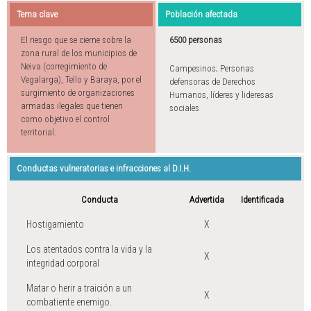
Tema clave
Población afectada
El riesgo que se cierne sobre la
6500 personas
zona rural de los municipios de
Neiva (corregimiento de
Campesinos; Personas
Vegalarga), Tello y Baraya, por el
defensoras de Derechos
surgimiento de organizaciones
Humanos, líderes y lideresas
armadas ilegales que tienen
sociales
como objetivo el control
territorial.
Conductas vulneratorias e infracciones al D.I.H.
Conducta
Advertida
Identificada
Hostigamiento
X
Los atentados contra la vida y la
X
integridad corporal
Matar o herir a traición a un
X
combatiente enemigo.