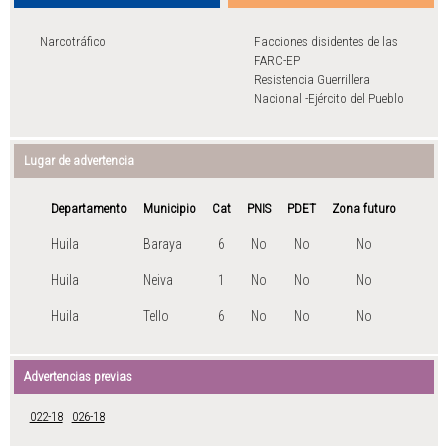
Narcotráfico
Facciones disidentes de las
FARC-EP
Resistencia Guerrillera
Nacional -Ejército del Pueblo
Lugar de advertencia
Departamento
Municipio
Cat
PNIS
PDET
Zona futuro
Huila
Baraya
6
No
No
No
Huila
Neiva
1
No
No
No
Huila
Tello
6
No
No
No
Advertencias previas
022-18
026-18