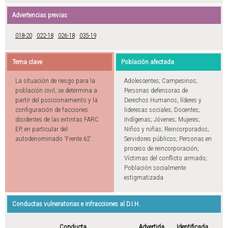
Advertencias previas
018-20
022-18
026-18
035-19
Tema clave
Población afectada
La situación de riesgo para la
Adolescentes; Campesinos;
población civil, se determina a
Personas defensoras de
partir del posicionamiento y la
Derechos Humanos, líderes y
configuración de facciones
lideresas sociales; Docentes;
disidentes de las extintas FARC
Indígenas; Jóvenes; Mujeres;
EP, en particular del
Niños y niñas; Reincorporados;
autodenominado ‘Frente 62’.
Servidores públicos; Personas en
proceso de reincorporación;
Víctimas del conflicto armado;
Población socialmente
estigmatizada
Conductas vulneratorias e infracciones al D.I.H.
Conducta
Advertida
Identificada