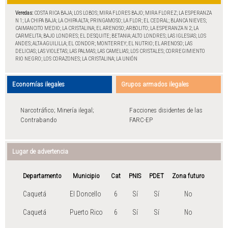
Veredas:
COSTA RICA BAJA; LOS LOBOS; MIRA FLORES BAJO; MIRA FLOREZ; LA ESPERANZA
N 1; LA CHIPA BAJA; LA CHIPA ALTA; PRINGAMOSO; LA FLOR; EL CEDRAL; BLANCA NIEVES;
CAIMANCITO MEDIO; LA CRISTALINA; EL ARENOSO; ARBOLITO; LA ESPERANZA N 2; LA
CARMELITA; BAJO LONDRES; EL DESQUITE; BETANIA; ALTO LONDRES; LAS IGLESIAS; LOS
ANDES; ALTA AGUILILLA; EL CONDOR; MONTERREY; EL NUTRIO; EL ARENOSO; LAS
DELICIAS; LAS VIOLETAS; LAS PALMAS; LAS CAMELIAS; LOS CRISTALES; CORREGIMIENTO
RIO NEGRO; LOS CORAZONES; LA CRISTALINA; LA UNIÓN
Economías ilegales
Grupos armados ilegales
Narcotráfico; Minería ilegal;
Facciones disidentes de las
Contrabando
FARC-EP
Lugar de advertencia
Departamento
Municipio
Cat
PNIS
PDET
Zona futuro
Caquetá
El Doncello
6
Sí
Sí
No
Caquetá
Puerto Rico
6
Sí
Sí
No