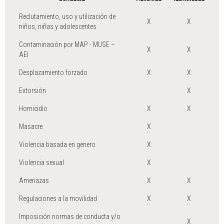
Reclutamiento, uso y utilización de
X
X
niños, niñas y adolescentes
Contaminación por MAP - MUSE –
X
X
AEI
Desplazamiento forzado
X
X
Extorsión
X
Homicidio
X
X
Masacre
X
Violencia basada en genero
X
Violencia sexual
X
Amenazas
X
X
Regulaciones a la movilidad
X
X
Imposición normas de conducta y/o
X