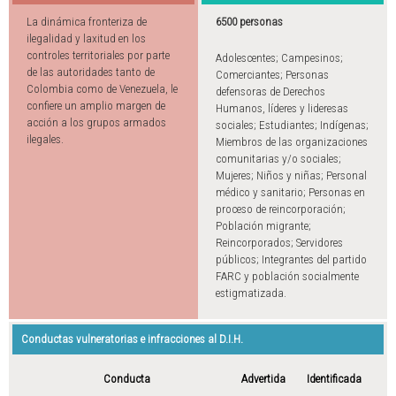
La dinámica fronteriza de
6500 personas
ilegalidad y laxitud en los
controles territoriales por parte
Adolescentes; Campesinos;
de las autoridades tanto de
Comerciantes; Personas
Colombia como de Venezuela, le
defensoras de Derechos
confiere un amplio margen de
Humanos, líderes y lideresas
acción a los grupos armados
sociales; Estudiantes; Indígenas;
ilegales.
Miembros de las organizaciones
comunitarias y/o sociales;
Mujeres; Niños y niñas; Personal
médico y sanitario; Personas en
proceso de reincorporación;
Población migrante;
Reincorporados; Servidores
públicos; Integrantes del partido
FARC y población socialmente
estigmatizada.
Conductas vulneratorias e infracciones al D.I.H.
Conducta
Advertida
Identificada