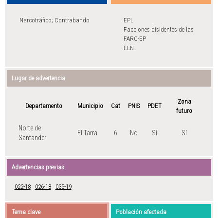
Narcotráfico; Contrabando
EPL
Facciones disidentes de las
FARC-EP
ELN
Lugar de advertencia
Zona
Departamento
Municipio
Cat
PNIS
PDET
futuro
Norte de
El Tarra
6
No
Sí
Sí
Santander
Advertencias previas
022-18
026-18
035-19
Tema clave
Población afectada