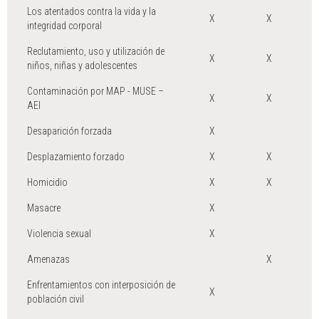
Los atentados contra la vida y la
X
X
integridad corporal
Reclutamiento, uso y utilización de
X
X
niños, niñas y adolescentes
Contaminación por MAP - MUSE –
X
X
AEI
Desaparición forzada
X
Desplazamiento forzado
X
X
Homicidio
X
X
Masacre
X
Violencia sexual
X
Amenazas
X
Enfrentamientos con interposición de
X
población civil