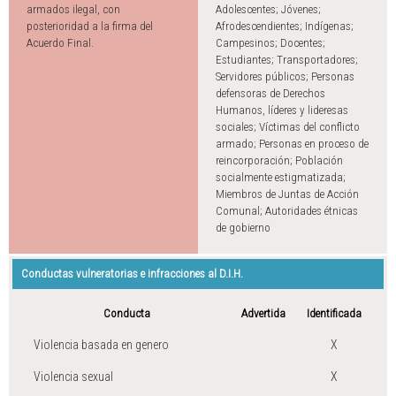
armados ilegal, con
Adolescentes; Jóvenes;
posterioridad a la firma del
Afrodescendientes; Indígenas;
Acuerdo Final.
Campesinos; Docentes;
Estudiantes; Transportadores;
Servidores públicos; Personas
defensoras de Derechos
Humanos, líderes y lideresas
sociales; Víctimas del conflicto
armado; Personas en proceso de
reincorporación; Población
socialmente estigmatizada;
Miembros de Juntas de Acción
Comunal; Autoridades étnicas
de gobierno
Conductas vulneratorias e infracciones al D.I.H.
Conducta
Advertida
Identificada
Violencia basada en genero
X
Violencia sexual
X