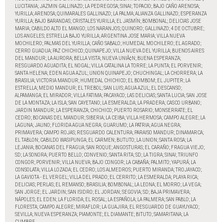
LUCITANIA; JAZMIN GALLINAZO; LA PEDREGOSA; SINAI; TOPACIO; BAJO CAÑO ARENOSA;
YURILLA; ARENOSA; QUIMARALES GALLINAZO; LA PALMA; ALIANZA GALLINAZO; ESPERANZA
YURILLA; BAJO BARANDAS; CRISTALES YURILLA; EL JASMÍN; BOMBONAL; DELICIAS JOSE
MARIA; CABILDO ALTO EL MANGO; LOS NARANJOS; QUINORO; GALLINAZO; 4 DE OCTUBRE;
LOS ANGELES; ESTRELLA BAJO YURILLA; ARGENTINA JOSE MARIA; VILLA NUEVA
MOCHILERO; PALMAS DEL YURILLA; CAÑO SABALO; HUMEDAL MOCHILERO; EL AGRADO;
CERRO GUADUA; PAZ CHICHICO; QUINAPEJO; VILLA NUEVA DEL YURILLA; BUENOS AIRES
DEL MANDUR; LA AURORA; BELLA VISTA; NUEVA UNIÂ¢N; BUENA ESPERANZA;
RESGUARDO AGUADITA; EL NOGAL; VILLA CATALINA LA TORRE; LA PUNTA; EL PORVENIR;
SANTA HELENA; EDEN AGUA AZUL; UNION QUINAPEJO; CHUCHINGAL; LA CHORRERA; LA
BRASILIA; VICTORIA MANDUR; HUMEDAL CHICHICO; EL BOMBOM; EL JUPITER; LA
ESTRELLA; MEDIO MANDUR; EL TREBOL; SAN LUIS; AGUA AZUL; EL DESCANSO;
ALPAMANGA; EL MIRADOR; VILLA FATIMA; PACAYACO; LAS DELICIAS; SANTA LUCIA; SAN JOSE
DE LA MONTAZA; LA ISLA; SAN CAYETANO; LA ESMERALDA; LA PRADERA; CASCO URBANO;
JARDIN MANDUR; LA ESPERANZA; CHICHICO; PUERTO ROSARIO; MONSERRATE; EL
CEDRO; BOCANAS DEL MANDUR; SIBERIA; LA CEIBA; VILLA HERMOSA; CAMPO ALEGRE; LA
LAGUNA; JAUNO; FLORIDA AGUA NEGRA; GUARUMO; LA PATRIA; AGUA NEGRA;
PRIMAVERA; CAMPO ROJAS; RESGUARDO CALENTURA; PARAISO MANDUR; DINAMARCA;
EL TABLON; CABILDO WASIPUNGA; EL CARMEN; BUTUTO; LA UNION; SANTA ROSA; LA
LEJANIA; BOCANAS DEL FRAGUA; SAN ROQUE; ANGOSTURAS; EL CARAÑO; FRAGUA VIEJO;
SD; LA SONORA; PUERTO BELLO; CONVENIO; SANTA RITA; SD; LA TIGRA; SINAI; TRIUNFO
CONGOR; PORVENIR; VILLA NUEVA; BAJO CONGOR; LA CABAÑA; PALMITO; YAPURÁ; LA
CONSOLATA; VILLA LOZADA; EL CEDRO; LOS ALMEDROS; PUERTO MIRANDA; TROJAYACO;
LA GAVIOTA - EL VERGEL; VILLA DEL PRADO; EL CERRITO; LA ESMERALDA; PLAYA RICA;
DELICIAS; PERLAS; EL REMANSO; BRASILIA; BOMBONAL; LA LEONA; EL MORRO; LA VEGA;
SAN JORGE; EL JARDIN; SAN ISIDRO; EL JORDAN; SEGOVIA; SD; BAJA PRIMAVERA;
NÁPOLES; EL EDEN; LA FLORIDA; EL ROSAL; LA ESPAÑOLA; LA PALMERA; SAN PABLO; LA
FLORESTA; CAMPO ALEGRE; MIRAFLOR; LA GUAJIRA; EL RESGUARDO DE GUAYUYACO;
SEVILLA; NUEVA ESPERANZA; PIAMONTE; EL DIAMANTE; BITUTO; SAMARITANA; LA
CUMBRE