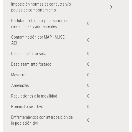
Imposición normas de conducta y/o
X
pautas de comportamiento
Reclutamiento, uso y utilización de
X
niños, niñas y adolescentes
Contaminación por MAP - MUSE –
X
AEI
Desaparición forzada
X
Desplazamiento forzado
X
Masacre
X
Amenazas
X
Regulaciones a la movilidad
X
Homicidio selectivo
X
Enfrentamientos con interposición de
X
la población civil