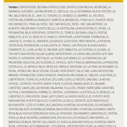
Veredas:
CORRENTOSO; BOCANA CHONTILLOSA; CHONTILLOSA MEDIA; LAS BRISAS; LA
SAMARIA; CUSUBRE; LAS PALMERAS; EL CASTILLO; VILLA GERMANIA; NUEVO RETIRO; LA
PAZ; BAJO BERLÍN; EL JAVO; EL TERORO; EL VENADO; EL AMPARO; EL RECREO;
CRISTALINA; ESPAÑOLA; ATANQUEZ; MARCELA; BRISAS DEL FRAGUA; EL PLACER; RESG.
IND.BRISAS DEL FRAGUA; RESG. IND. SAN MIGUEL; RESG. IND. SAN ANTONIO; LA
ALBERTO; PALMEIRAS; PUERTO BELLO; LA CRISTALINA; LA ARGENTINA; EL ROSAL; LA
PRIMAVERA; BAJO PORVENIR; CERRITOS; EL TOPACIO; BOCANA LUNA; EL PORTAL
SABALETA; LA YE; EL BERLIN; EL SINAÍ; EL PORVENIR; LA REFORMA; TEMBLONA; EL
JARDIN; EL DIVISO; EL CARMEN; LOS ANDES; LA RECREO; PATIO BONITO; LA PENEYA;
COSTA RICA; PRIMAVERA; LA GALLINETA; EL PRADO; LAS PERLAS; BUENOS AIRES;
DIAMANTE; EL LUNA; LA PAZ; EL PALMAR; ALTO SABALETA; LA FLORIDA; EL QUINAL; EL
TRIUNFO SAN PEDRO; AGUAS CLARAS; MONTERREY; LA UNION; BELLAVISTA; ALTO SAN
ISIDRO; EL MIRADOR; CAFETALES; LA TIGRA; LA PLATANILLO; LA ESMERALDA; LAS
PALMERAS; VALDIVIA; LAS IGLESIAS; EL VERGEL; ALTO FRAGUA; BARRIALOSA; LA PRADERA;
COSTA AZUL; EL BOSQUE BAJO; AREA DEL PARQUE NACIONAL DE LA FRAGUA INDIWASY; EL
ROSAL; REMOLINO; BAJO CEILAN; CEILAN; HORIZONTE; CALLE SAN JUAN; ARGENTINA;
PARAISO; PRIMAVERA; CONQUISTADOR; PRADERA; PALIZADAS; EL TABLON; LA NUTRIA; EL
LIBERTADOR; TIGRA; VILLA NUEVA; DELICIAS; CURILLO MEDIO; DANUBIO; LA NOVIA;
VERGEL; CERRITO; PUERTO AMOR; P ALTA; FLORIDA; NARANJALES; EL PALMAR;
LIBERTAD; CAMELIAS; LAS BRISAS; SALAMINA; VILLA DEL PRADO; MATECAÑA; GAVIOTAS;
NUTRIA 2; NORMANDIA; ESPAÑA; EL CRISTAL; LA ROSARIO; LA ESTRELLA; EL BOSQUE; LA
LIBERTAD; EL PROGRESO; SINAÍ; LAS FLORES; LA UNIÓN SINCELEJO; PUERTO RICO
MARGARITAS; PUERTO AQUILES; FLORESTA; LA CRUZ; CERRITO; ALTO MAYOYOQUE;
BUENAVISTA; 12 DE OCTUBRE; ALEJANDRIA; HUMEDAL AGUA NEGRA; COLMENARES;
CRISTALINA; ALTO NUMIÑA; ALEMANIA; SAUDITA QUEMAO; HUMEDAL QUEMADO; SANTA
ROSA BAJA; NUEVA ESMERALDA YURILLA; TRINIDAD; SACHAMATES; MAYOYOQUE; CRISTAL
YURILLA; BAJO NUMIÑA; LA BRASILERA; RIO AGUILA; LOS ROSALES; SAN RAFAEL; LA
BARRIALOZA BAJA; ZAFIRO GALLINAZO; EL YURILLA; ACACIAS YURILLA; HUMEDAL SANTA
ROSA; LIBERTAD; ALTO BARANDAS; LICELANDIA; LIBERTADORES YURILLA; PINOS YURILLA;