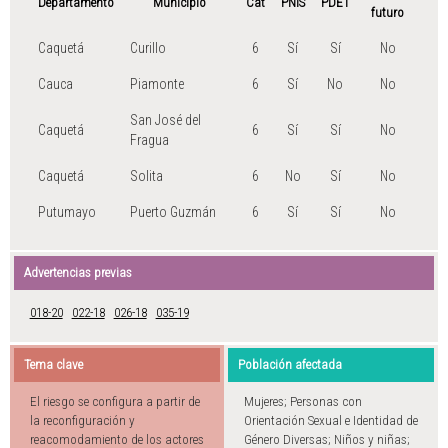
Departamento
Municipio
Cat
PNIS
PDET
futuro
Caquetá
Curillo
6
Sí
Sí
No
Cauca
Piamonte
6
Sí
No
No
San José del
Caquetá
6
Sí
Sí
No
Fragua
Caquetá
Solita
6
No
Sí
No
Putumayo
Puerto Guzmán
6
Sí
Sí
No
Advertencias previas
018-20
022-18
026-18
035-19
Tema clave
Población afectada
El riesgo se configura a partir de
Mujeres; Personas con
la reconfiguración y
Orientación Sexual e Identidad de
reacomodamiento de los actores
Género Diversas; Niños y niñas;