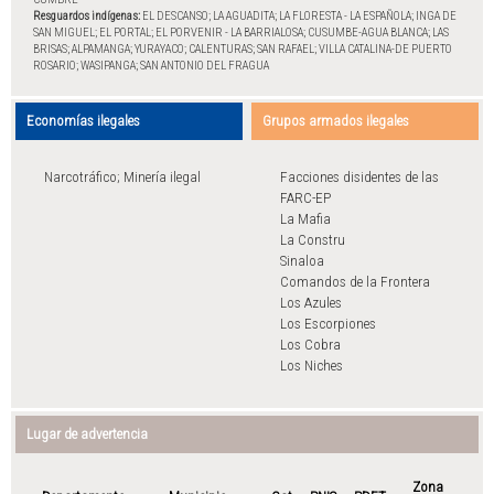
Resguardos indígenas:
EL DESCANSO; LA AGUADITA; LA FLORESTA - LA ESPAÑOLA; INGA DE
SAN MIGUEL; EL PORTAL; EL PORVENIR - LA BARRIALOSA; CUSUMBE-AGUA BLANCA; LAS
BRISAS; ALPAMANGA; YURAYACO; CALENTURAS; SAN RAFAEL; VILLA CATALINA-DE PUERTO
ROSARIO; WASIPANGA; SAN ANTONIO DEL FRAGUA
Economías ilegales
Grupos armados ilegales
Narcotráfico; Minería ilegal
Facciones disidentes de las
FARC-EP
La Mafia
La Constru
Sinaloa
Comandos de la Frontera
Los Azules
Los Escorpiones
Los Cobra
Los Niches
Lugar de advertencia
Zona