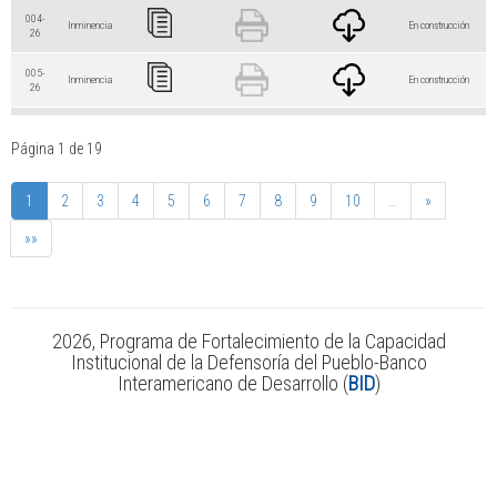
004-
Inminencia
En construcción
26
005-
Inminencia
En construcción
26
006-
Inminencia
En construcción
26
Página 1 de 19
007-
Inminencia
En construcción
26
1
2
3
4
5
6
7
8
9
10
…
»
»»
008-
Inminencia
En construcción
26
009-
Inminencia
En construcción
26
2026, Programa de Fortalecimiento de la Capacidad
010-
Inminencia
En construcción
Institucional de la Defensoría del Pueblo-Banco
26
Interamericano de Desarrollo (
BID
)
011-
Estructural
En construcción
26
012-
Inminencia
En construcción
26