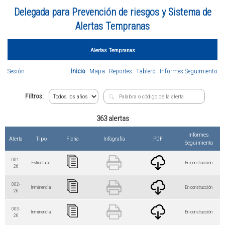
Delegada para Prevención de riesgos y Sistema de
Alertas Tempranas
Alertas Tempranas
Sesión
Inicio
Mapa
Reportes
Tablero
Informes Seguimiento
Filtros:
363 alertas
Informes
Alerta
Tipo
Ficha
Infografía
PDF
Seguimiento
001-
Estructural
En construcción
26
002-
Inminencia
En construcción
26
003-
Inminencia
En construcción
26