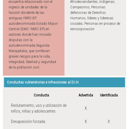
encuentra relacionado con el
Afrodescendientes; Indígenas;
ingreso de unidades de la
Campesinos; Personas
facción disidente de las
defensoras de Derechos
antiguas FARC-EP
Humanos, líderes y lideresas
autodenominada Estado Mayor
sociales; Personas en proceso de
Central (EMC- FARC EP) en
reincorporación
sectores donde han iniciado
disputas con la
autodenominada Segunda
Marquetalia, que conllevan
graves riesgos para la vida,
integridad, libertad y seguridad
de la población civil.
Conductas vulneratorias e infracciones al D.I.H.
Conducta
Advertida
Identificada
Reclutamiento, uso y utilización de
X
niños, niñas y adolescentes
Desaparición forzada
X
X