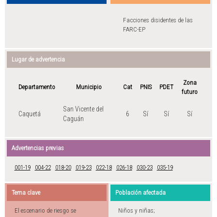
Facciones disidentes de las
FARC-EP
Lugar de advertencia
Zona
Departamento
Municipio
Cat
PNIS
PDET
futuro
San Vicente del
Caquetá
6
Sí
Sí
Sí
Caguán
Advertencias previas
001-19
004-22
018-20
019-23
022-18
026-18
030-23
035-19
Tema clave
Población afectada
El escenario de riesgo se
Niños y niñas;