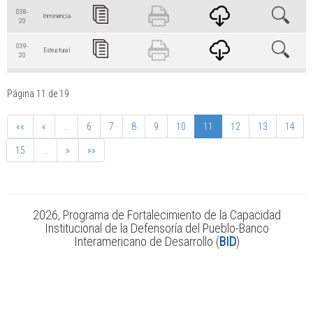
038-
Inminencia
20
039-
Estructural
20
040-
Estructural
20
Página 11 de 19
041-
Estructural
20
««
«
…
6
7
8
9
10
11
12
13
14
15
042-
…
»
»»
Estructural
20
043-
Estructural
20
2026, Programa de Fortalecimiento de la Capacidad
044-
Estructural
Institucional de la Defensoría del Pueblo-Banco
20
Interamericano de Desarrollo (
BID
)
045-
Estructural
20
046-
Inminencia
20