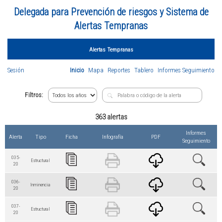
Delegada para Prevención de riesgos y Sistema de
Alertas Tempranas
Alertas Tempranas
Sesión
Inicio
Mapa
Reportes
Tablero
Informes Seguimiento
Filtros:
363 alertas
Informes
Alerta
Tipo
Ficha
Infografía
PDF
Seguimiento
035-
Estructural
20
036-
Inminencia
20
037-
Estructural
20