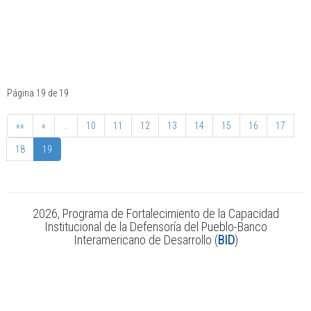
Página 19 de 19
««
«
…
10
11
12
13
14
15
16
17
18
19
2026, Programa de Fortalecimiento de la Capacidad
Institucional de la Defensoría del Pueblo-Banco
Interamericano de Desarrollo (
BID
)