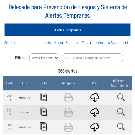
Delegada para Prevención de riesgos y Sistema de
Alertas Tempranas
Alertas Tempranas
Sesión
Inicio
Mapa
Reportes
Tablero
Informes Seguimiento
Filtros:
363 alertas
Informes
Alerta
Tipo
Ficha
Infografía
PDF
Seguimiento
085-
Inminencia
18
086-
Estructural
18
001-
Inminencia
17